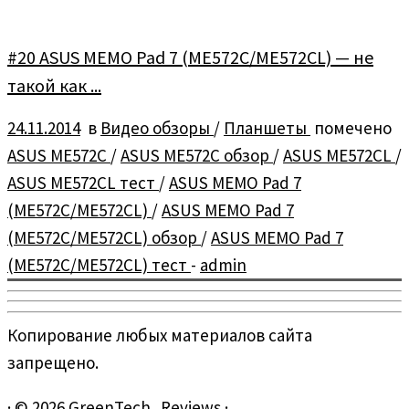
#20 ASUS MEMO Pad 7 (ME572C/ME572CL) — не
такой как ...
24.11.2014
в
Видео обзоры
/
Планшеты
помечено
ASUS ME572C
/
ASUS ME572C обзор
/
ASUS ME572CL
/
ASUS ME572CL тест
/
ASUS MEMO Pad 7
(ME572C/ME572CL)
/
ASUS MEMO Pad 7
(ME572C/ME572CL) обзор
/
ASUS MEMO Pad 7
(ME572C/ME572CL) тест
-
admin
Копирование любых материалов сайта
запрещено.
·
© 2026
GreenTech_Reviews
·