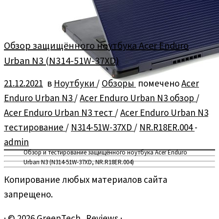
Обзор защищённого ноутбука Acer Enduro
Urban N3 (N314-51W-37XD)
21.12.2021
в
Ноутбуки
/
Обзоры
помечено
Acer
Enduro Urban N3
/
Acer Enduro Urban N3 обзор
/
Acer Enduro Urban N3 тест
/
Acer Enduro Urban N3
тестирование
/
N314-51W-37XD
/
NR.R18ER.004
-
admin
Обзор и тестирование защищённого ноутбука Acer Enduro
Urban N3 (N314-51W-37XD, NR.R18ER.004)
Копирование любых материалов сайта
запрещено.
·
© 2026
GreenTech_Reviews
·