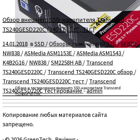
Обзор внешнего SSD-накопителя Transcend
TS240GESD220C (240 ГБ, 1.8″, TLC)
14.01.2018
в
SSD
/
Обзоры
помечено
6XB2D
/
6XB2D
NW838
/
ASMedia ASM1153E
/
ASMedia ASM1543
/
K4B2G16
/
NW838
/
SM2258H AB
/
Transcend
TS240GESD220C
/
Transcend TS240GESD220C обзор
/
Transcend TS240GESD220C тест
/
Transcend
Обзор и тестирование внешнего SSD-накопителя Transcend
TS240GESD220C тестирование
-
admin
TS240GESD220C
Копирование любых материалов сайта
запрещено.
·
© 2026
GreenTech_Reviews
·