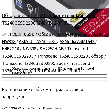
Обзор внешнего SSD-накопителя Transcend
TS240GESD220C (240 ГБ, 1.8″, TLC)
14.01.2018
в
SSD
/
Обзоры
помечено
6XB2D
/
6XB2D
NW838
/
ASMedia ASM1153E
/
ASMedia ASM1543
/
K4B2G16
/
NW838
/
SM2258H AB
/
Transcend
TS240GESD220C
/
Transcend TS240GESD220C обзор
/
Transcend TS240GESD220C тест
/
Transcend
Обзор и тестирование внешнего SSD-накопителя Transcend
TS240GESD220C тестирование
-
admin
TS240GESD220C
Копирование любых материалов сайта
запрещено.
·
© 2026
GreenTech_Reviews
·