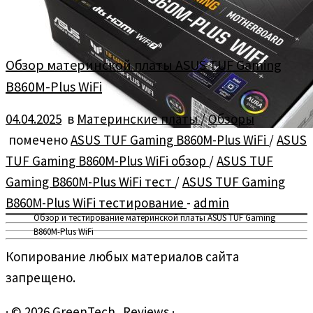
Обзор материнской платы ASUS TUF Gaming
B860M-Plus WiFi
04.04.2025
в
Материнские платы
/
Обзоры
помечено
ASUS TUF Gaming B860M-Plus WiFi
/
ASUS
TUF Gaming B860M-Plus WiFi обзор
/
ASUS TUF
Gaming B860M-Plus WiFi тест
/
ASUS TUF Gaming
B860M-Plus WiFi тестирование
-
admin
Обзор и тестирование материнской платы ASUS TUF Gaming
B860M-Plus WiFi
Копирование любых материалов сайта
запрещено.
·
© 2026
GreenTech_Reviews
·