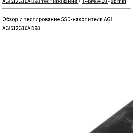
AGI512G16AI198 тестирование
/
T4BM84.00
-
admin
Обзор и тестирование SSD-накопителя AGI
AGI512G16AI198