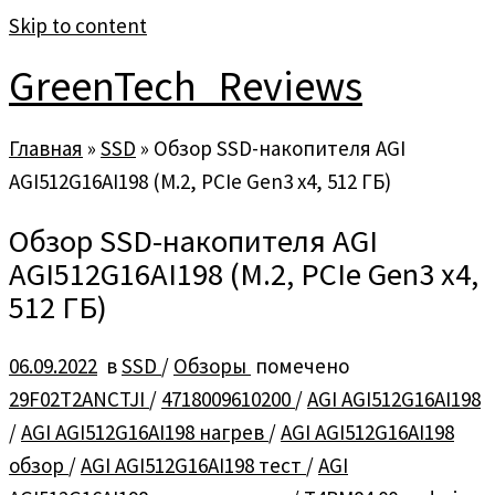
Skip to content
GreenTech_Reviews
Главная
»
SSD
»
Обзор SSD-накопителя AGI
AGI512G16AI198 (M.2, PCIe Gen3 x4, 512 ГБ)
Обзор SSD-накопителя AGI
AGI512G16AI198 (M.2, PCIe Gen3 x4,
512 ГБ)
06.09.2022
в
SSD
/
Обзоры
помечено
29F02T2ANCTJI
/
4718009610200
/
AGI AGI512G16AI198
/
AGI AGI512G16AI198 нагрев
/
AGI AGI512G16AI198
обзор
/
AGI AGI512G16AI198 тест
/
AGI