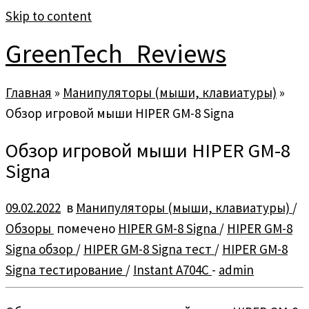
Skip to content
GreenTech_Reviews
Главная
»
Манипуляторы (мыши, клавиатуры)
»
Обзор игровой мыши HIPER GM-8 Signa
Обзор игровой мыши HIPER GM-8
Signa
09.02.2022
в
Манипуляторы (мыши, клавиатуры)
/
Обзоры
помечено
HIPER GM-8 Signa
/
HIPER GM-8
Signa обзор
/
HIPER GM-8 Signa тест
/
HIPER GM-8
Signa тестирование
/
Instant A704C
-
admin