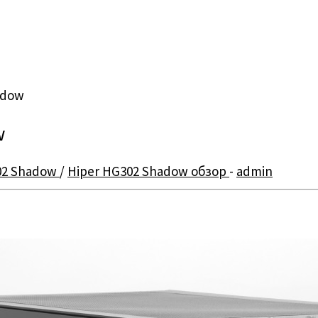
adow
w
02 Shadow
/
Hiper HG302 Shadow обзор
-
admin