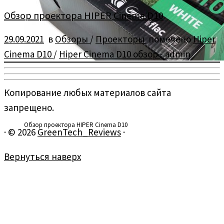
Обзор проектора HIPER Cinema D10
29.09.2021
в
Обзоры
/
Проекторы
помечено
Hiper
Cinema D10
/
Hiper Cinema D10 обзор
-
admin
Копирование любых материалов сайта
запрещено.
Обзор проектора HIPER Cinema D10
·
© 2026
GreenTech_Reviews
·
Вернуться наверх