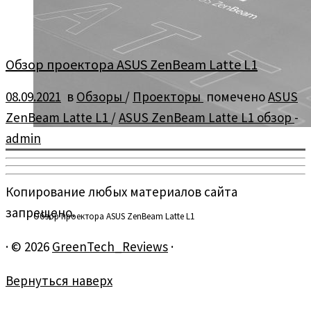
Обзор проектора ASUS ZenBeam Latte L1
08.09.2021
в
Обзоры
/
Проекторы
помечено
ASUS
ZenBeam Latte L1
/
ASUS ZenBeam Latte L1 обзор
-
admin
Копирование любых материалов сайта
запрещено.
Обзор проектора ASUS ZenBeam Latte L1
·
© 2026
GreenTech_Reviews
·
Вернуться наверх