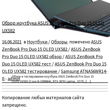
Обзор ноутбука ASUS ZenBook Pro Duo 15 OLED
UX582
16.06.2021
в
Ноутбуки
/
Обзоры
помечено
ASUS
ZenBook Pro Duo 15 OLED UX582
/
ASUS ZenBook
Pro Duo 15 OLED UX582 обзор
/
ASUS ZenBook Pro
Duo 15 OLED UX582 тест
/
ASUS ZenBook Pro Duo 15
OLED UX582 тестирование
/
Samsung ATNA56WR14-
Обзор и тестирование ноутбука ASUS ZenBook Pro Duo 15
0
-
admin
OLED UX582 (Core i9-10980HK, RTX 3070 Laptop, 32 ГБ, […]
Копирование любых материалов сайта
запрещено.