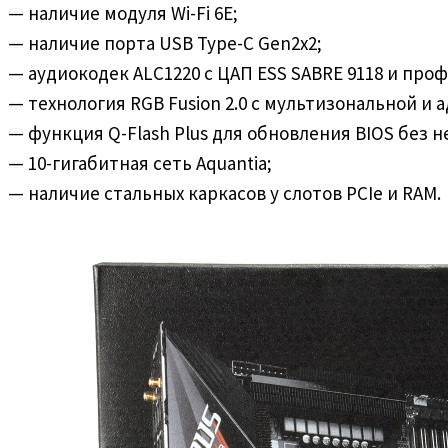
— наличие модуля Wi-Fi 6E;
— наличие порта USB Type-C Gen2x2;
— аудиокодек ALC1220 с ЦАП ESS SABRE 9118 и пр
— технология RGB Fusion 2.0 с мультизональной и
— функция Q-Flash Plus для обновления BIOS без 
— 10-гигабитная сеть Aquantia;
— наличие стальных каркасов у слотов PCIe и RAM.