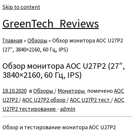
Skip to content
GreenTech_Reviews
Главная
»
Обзоры
»
Обзор монитора AOC U27P2
(27″, 3840×2160, 60 Гц, IPS)
Обзор монитора AOC U27P2 (27″,
3840×2160, 60 Гц, IPS)
18.10.2020
в
Обзоры
/
Мониторы
помечено
AOC
U27P2
/
AOC U27P2 обзор
/
AOC U27P2 тест
/
AOC
U27P2 тестирование
-
admin
Обзор и тестирование монитора AOC U27P2