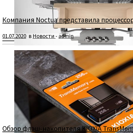
Компания Noctua представила процессор
01.07.2020
в
Новости
-
admin
Компания Noctua представила процессорный кулер NH-L12 Ghos
Обзор флэш-накопителя KIOXIA TransMemor