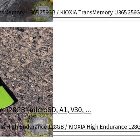
ansMemory U365 256GB
/
KIOXIA TransMemory U365 256
365 256GB
128GB (microSD, A1, V30, ...
IA High Endurance 128GB
/
KIOXIA High Endurance 128