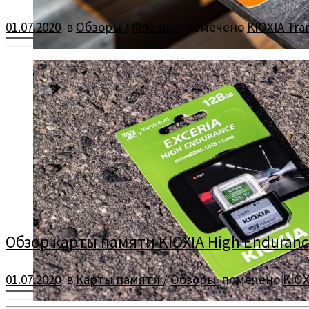
01.07.2020
в
Обзоры
/
Флешки
помечено
KIOXIA Tr
Обзор и тестирование флэш-накопителя KIOXIA TransMemory U
Обзор карты памяти KIOXIA High Endurance 
01.07.2020
в
Карты памяти
/
Обзоры
помечено
KIOX