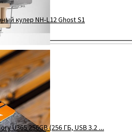
ный кулер NH-L12 Ghost S1
t S1
y U365 256GB (256 ГБ, USB 3.2 ...