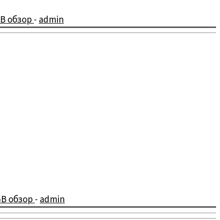
GB обзор
-
admin
GB обзор
-
admin