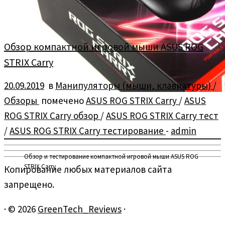
Обзор компактной игровой мыши ASUS ROG
STRIX Carry
20.09.2019
в
Манипуляторы (мыши, клавиатуры)
/
Обзоры
помечено
ASUS ROG STRIX Carry
/
ASUS
ROG STRIX Carry обзор
/
ASUS ROG STRIX Carry тест
/
ASUS ROG STRIX Carry тестирование
-
admin
Обзор и тестирование компактной игровой мыши ASUS ROG
STRIX Carry
Копирование любых материалов сайта
запрещено.
·
© 2026
GreenTech_Reviews
·