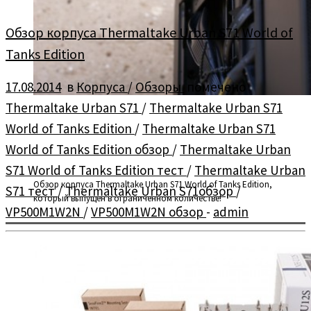
Обзор корпуса Thermaltake Urban S71 World of
Tanks Edition
17.08.2014
в
Корпуса
/
Обзоры
помечено
Thermaltake Urban S71
/
Thermaltake Urban S71
World of Tanks Edition
/
Thermaltake Urban S71
World of Tanks Edition обзор
/
Thermaltake Urban
S71 World of Tanks Edition тест
/
Thermaltake Urban
Обзор корпуса Thermaltake Urban S71 World of Tanks Edition,
S71 тест
/
Thermaltake Urban S71обзор
/
который выпущен в ограниченном количестве!
VP500M1W2N
/
VP500M1W2N обзор
-
admin