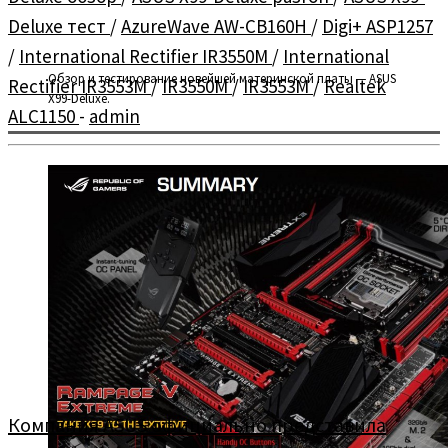
Deluxe тест
/
AzureWave AW-CB160H
/
Digi+ ASP1257
/
International Rectifier IR3550M
/
International
Обзор и тестирование новейшей материнской платы — ASUS
Rectifier IR3553M
/
IR3550M
/
IR3553M
/
Realtek
X99-Deluxe.
ALC1150
-
admin
Компания ASUS официально представила