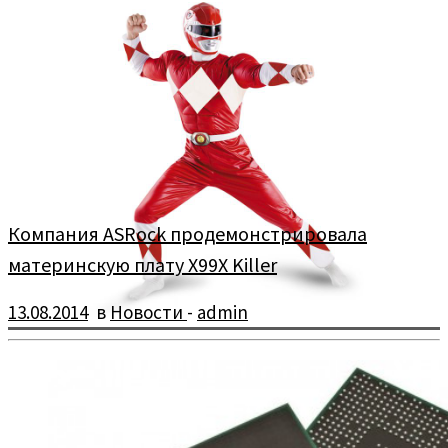
Компания ASRock продемонстрировала
материнскую плату X99X Killer
13.08.2014
в
Новости
-
admin