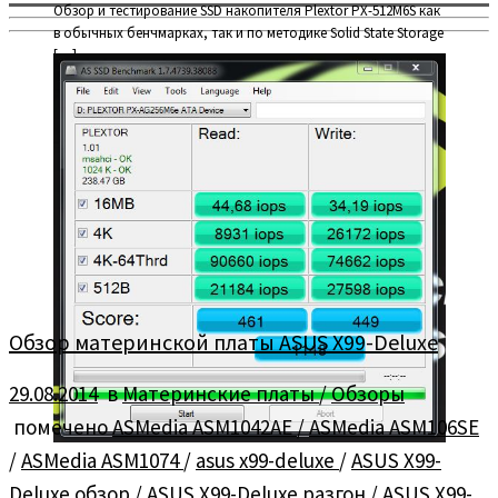
Обзор и тестирование SSD накопителя Plextor PX-512M6S как
в обычных бенчмарках, так и по методике Solid State Storage
[…]
Обзор материнской платы ASUS X99-Deluxe
29.08.2014
в
Материнские платы
/
Обзоры
помечено
ASMedia ASM1042AE
/
ASMedia ASM106SE
/
ASMedia ASM1074
/
asus x99-deluxe
/
ASUS X99-
Deluxe обзор
/
ASUS X99-Deluxe разгон
/
ASUS X99-