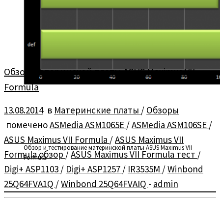
Обзор материнской платы ASUS Maximus VII
Formula
13.08.2014
в
Материнские платы
/
Обзоры
помечено
ASMedia ASM1065E
/
ASMedia ASM106SE
/
ASUS Maximus VII Formula
/
ASUS Maximus VII
Обзор и тестирование материнской платы ASUS Maximus VII
Formula обзор
/
ASUS Maximus VII Formula тест
/
Formula.
Digi+ ASP1103
/
Digi+ ASP1257
/
IR3535M
/
Winbond
25Q64FVA1Q
/
Winbond 25Q64FVAIQ
-
admin