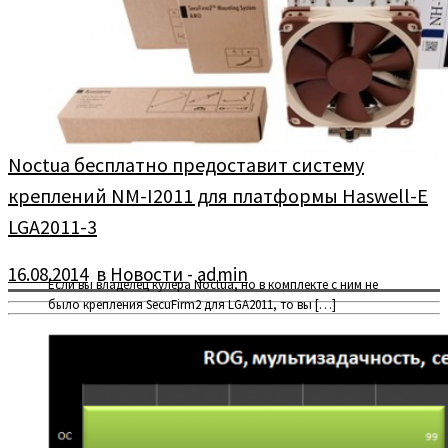
Noctua бесплатно предоставит систему
креплений NM-I2011 для платформы Haswell-E
LGA2011-3
16.08.2014
в
Новости
-
admin
Если вы владелец кулера Noctua, но в комплекте с ним не
было крепления SecuFirm2 для LGA2011, то вы […]