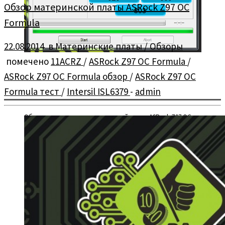
Обзор материнской платы ASRock Z97 OC
Formula
22.08.2014
в
Материнские платы
/
Обзоры
помечено
11ACRZ
/
ASRock Z97 OC Formula
/
ASRock Z97 OC Formula обзор
/
ASRock Z97 OC
Formula тест
/
Intersil ISL6379
-
admin
Обзор и тестирование материнской платы ASRock Z97 OC
Formula.