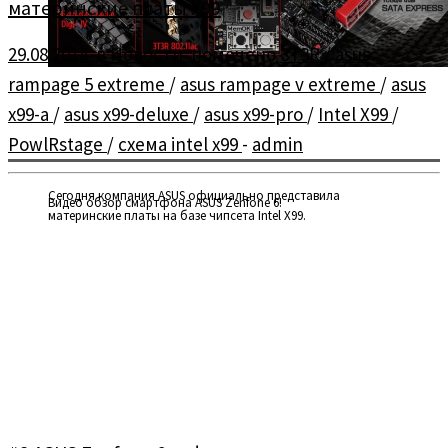
материнские платы X99
29.08.2014
в
Новости
помечено
3T3R
/
asus
rampage 5 extreme
/
asus rampage v extreme
/
asus
x99-a
/
asus x99-deluxe
/
asus x99-pro
/
Intel X99
/
PowlRstage
/
схема intel x99
-
admin
Сегодня компания ASUS официально представила
Видео обзор смартфона ASUS Zenfone 6!
материнские платы на базе чипсета Intel X99.