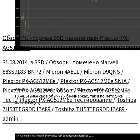
Обзор PCI-Express SSD накопителя Plextor PX-
AG512M6e
31.08.2014
в
SSD
/
Обзоры
помечено
Marvell
88SS9183-BNP2
/
Micron 4AE11
/
Micron D9QNS
/
Plextor PX-AG512M6e
/
Plextor PX-AG512M6e SNIA
/
Plextor PX-AG512M6e обзор
/
Plextor PX-AG512M6e
Обзор и тестирование PCI-Express SSD накопителя Plextor
PX-AG512M6e как в обычных бенчмарках, так и по методике
тест
/
Plextor PX-AG512M6e тестирование
/
Toshiba
Solid State […]
7H58TEG9DDJBA89
/
Toshiba TH58TEG9DDJBA89
-
admin