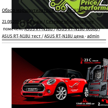
Обзор маршрутизатора ASUS RT-N18U
21.08.2014
в
Обзоры
/
Сетевое оборудование
помечено
ASUS RT-N18U
/
ASUS RT-N18U обзор
/
ASUS RT-N18U тест
/
ASUS RT-N18U цена
-
admin
Обзор и тестирование маршрутизатора среднего ценового
диапазона — ASUS RT-N18U.