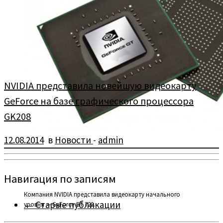
В свете скорого появления чипсета Intel X99, некоторые
производители специально или «случайно» показали
некоторые материнские платы на его […]
NVIDIA представила новейшую видеокарту
GeForce на базе графического процессора
GK208
12.08.2014
в
Новости
-
admin
Навигация по записям
Компания NVIDIA представила видеокарту начального
←
Старые публикации
уровня — GeForce GT 720.