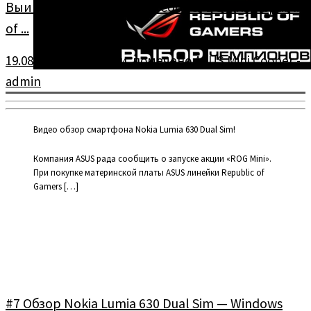
Выигрывай с ASUS – Mini Cooper в стиле Republic
of ...
19.08.2014
в
Новости
помечено
ASUS Mini Cooper
-
admin
Видео обзор смартфона Nokia Lumia 630 Dual Sim!
Компания ASUS рада сообщить о запуске акции «ROG Mini».
При покупке материнской платы ASUS линейки Republic of
Gamers […]
#7 Обзор Nokia Lumia 630 Dual Sim — Windows