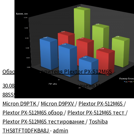
Обзор SSD накопителя Plextor PX-512M6S
30.08.2014
в
SSD
/
Обзоры
помечено
Marvell
88SS9188-BJM2
/
Micron 3PK77
/
Micron 4AE77
/
Micron D9PTK
/
Micron D9PXV
/
Plextor PX-512M6S
/
Plextor PX-512M6S обзор
/
Plextor PX-512M6S тест
/
Plextor PX-512M6S тестирование
/
Toshiba
TH58TFT0DFKBA8J
-
admin