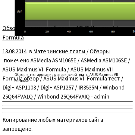
Обзор материнской платы ASUS Maximus VII
Formula
13.08.2014
в
Материнские платы
/
Обзоры
помечено
ASMedia ASM1065E
/
ASMedia ASM106SE
/
ASUS Maximus VII Formula
/
ASUS Maximus VII
Обзор и тестирование материнской платы ASUS Maximus VII
Formula обзор
/
ASUS Maximus VII Formula тест
/
Formula.
Digi+ ASP1103
/
Digi+ ASP1257
/
IR3535M
/
Winbond
25Q64FVA1Q
/
Winbond 25Q64FVAIQ
-
admin
Копирование любых материалов сайта
запрещено.