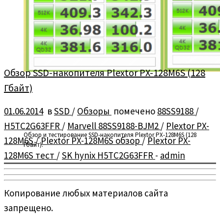
Обзор SSD-накопителя Plextor PX-128M6S (128
Гбайт)
01.06.2014
в
SSD
/
Обзоры
помечено
88SS9188
/
H5TC2G63FFR
/
Marvell 88SS9188-BJM2
/
Plextor PX-
Обзор и тестирование SSD-накопителя Plextor PX-128M6S (128
128M6S
/
Plextor PX-128M6S обзор
/
Plextor PX-
Гбайт).
128M6S тест
/
SK hynix H5TC2G63FFR
-
admin
Копирование любых материалов сайта
запрещено.