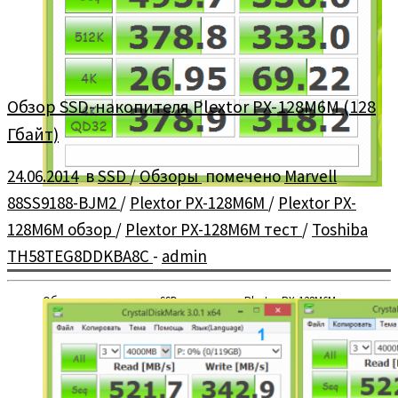
Обзор SSD-накопителя Plextor PX-128M6M (128
Гбайт)
24.06.2014
в
SSD
/
Обзоры
помечено
Marvell
88SS9188-BJM2
/
Plextor PX-128M6M
/
Plextor PX-
128M6M обзор
/
Plextor PX-128M6M тест
/
Toshiba
TH58TEG8DDKBA8C
-
admin
Обзор и тестирование SSD-накопителя Plextor PX-128M6M
(128 Гбайт).