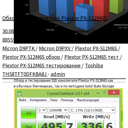
Обзор SSD накопителя Plextor PX-512M6S
30.08.2014
в
SSD
/
Обзоры
помечено
Marvell
88SS9188-BJM2
/
Micron 3PK77
/
Micron 4AE77
/
Micron D9PTK
/
Micron D9PXV
/
Plextor PX-512M6S
/
Plextor PX-512M6S обзор
/
Plextor PX-512M6S тест
/
Plextor PX-512M6S тестирование
/
Toshiba
TH58TFT0DFKBA8J
-
admin
Обзор и тестирование SSD накопителя Plextor PX-512M6S как
в обычных бенчмарках, так и по методике Solid State Storage
[…]