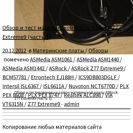
Обзор и тест материнской платы ASRock Z77
Extreme9 (часть 1)
20.12.2012
в
Материнские платы
/
Обзоры
помечено
ASMedia ASM1061
/
ASMedia ASM1440
/
ASMedia ASM1442
/
ASRock
/
ASRock Z77 Extreme9
/
BCM57781
/
Etrontech EJ188H
/
ICS9DB803DGLF
/
Intersil ISL6367
/
ISL6611A
/
Nuvoton NCT6770D
/
PLX
Обзор и тестирование на разгон материнской платы ASRock
PEX 8608
/
PLX PEX 8747
/
Realtek ALC898
/
VIA
Z77 Extreme9 (часть 1).
VT6315N
/
Z77 Extreme9
-
admin
Копирование любых материалов сайта