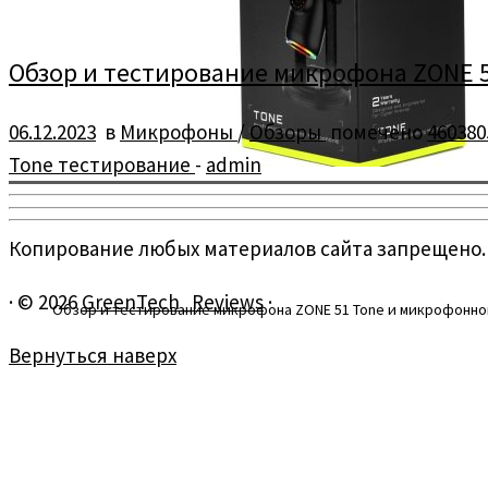
Обзор и тестирование микрофона ZONE 5
06.12.2023
в
Микрофоны
/
Обзоры
помечено
460380
Tone тестирование
-
admin
Копирование любых материалов сайта запрещено.
·
© 2026
GreenTech_Reviews
·
Обзор и тестирование микрофона ZONE 51 Tone и микрофонно
Вернуться наверх