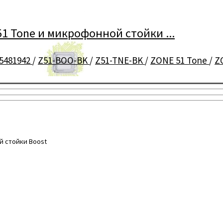
1 Tone и микрофонной стойки ...
5481942
/
Z51-BOO-BK
/
Z51-TNE-BK
/
ZONE 51 Tone
/
Z
й стойки Boost