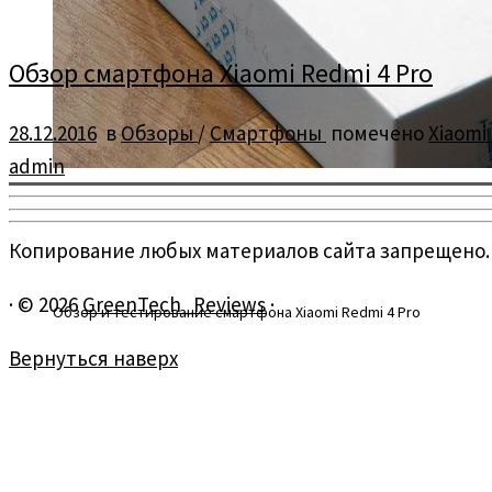
Обзор смартфона Xiaomi Redmi 4 Pro
28.12.2016
в
Обзоры
/
Смартфоны
помечено
Xiaomi
admin
Копирование любых материалов сайта запрещено.
·
© 2026
GreenTech_Reviews
·
Обзор и тестирование смартфона Xiaomi Redmi 4 Pro
Вернуться наверх