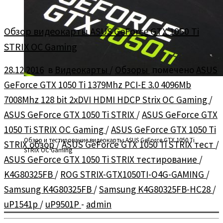
Обзор видеокарты ASUS GeForce GTX 1050 Ti
STRIX OC Gaming
28.12.2016
в
Видеокарты
/
Обзоры
помечено
ASUS
GeForce GTX 1050 Ti 1379Mhz PCI-E 3.0 4096Mb
7008Mhz 128 bit 2xDVI HDMI HDCP Strix OC Gaming
/
ASUS GeForce GTX 1050 Ti STRIX
/
ASUS GeForce GTX
1050 Ti STRIX OC Gaming
/
ASUS GeForce GTX 1050 Ti
Обзор и тестирование видеокарты ASUS GeForce GTX 1050 Ti
STRIX обзор
/
ASUS GeForce GTX 1050 Ti STRIX тест
/
STRIX OC Gaming
ASUS GeForce GTX 1050 Ti STRIX тестирование
/
K4G80325FB
/
ROG STRIX-GTX1050TI-O4G-GAMING
/
Samsung K4G80325FB
/
Samsung K4G80325FB-HC28
/
uP1541p
/
uP9501P
-
admin