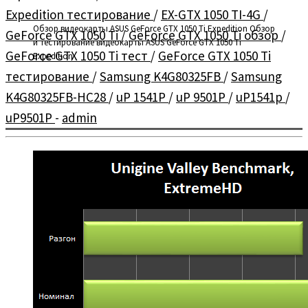
Expedition тестирование
/
EX-GTX 1050 TI-4G
/
Обзор видеокарты ASUS GeForce GTX 1050 Ti Expedition Обзор
GeForce GTX 1050 Ti
/
GeForce GTX 1050 Ti обзор
/
и тестирование видеокарты ASUS GeForce GTX 1050 Ti
GeForce GTX 1050 Ti тест
/
GeForce GTX 1050 Ti
Expedition
тестирование
/
Samsung K4G80325FB
/
Samsung
K4G80325FB-HC28
/
uP 1541P
/
uP 9501P
/
uP1541p
/
uP9501P
-
admin