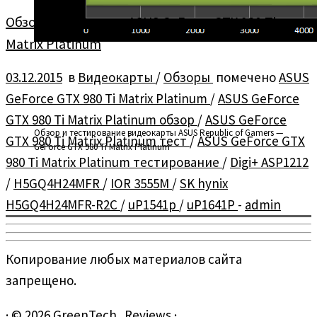
Обзор видеокарты ASUS GeForce GTX 980 Ti
Matrix Platinum
03.12.2015
в
Видеокарты
/
Обзоры
помечено
ASUS
GeForce GTX 980 Ti Matrix Platinum
/
ASUS GeForce
GTX 980 Ti Matrix Platinum обзор
/
ASUS GeForce
Обзор и тестирование видеокарты ASUS Republic of Gamers —
GTX 980 Ti Matrix Platinum тест
/
ASUS GeForce GTX
GeForce GTX 980 Ti Matrix Platinum
980 Ti Matrix Platinum тестирование
/
Digi+ ASP1212
/
H5GQ4H24MFR
/
IOR 3555M
/
SK hynix
H5GQ4H24MFR-R2C
/
uP1541p
/
uP1641P
-
admin
Копирование любых материалов сайта
запрещено.
·
© 2026
GreenTech_Reviews
·