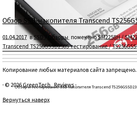
Обзор SSD-накопителя Transcend TS256GSS
01.04.2017
в
SSD
/
Обзоры
помечено
SM2258H
/
SM2
Transcend TS256GSSD230S тестирование
/
TS256GS
Копирование любых материалов сайта запрещено.
·
© 2026
GreenTech_Reviews
·
Обзор и тестирование SSD-накопителя Transcend TS256GSSD230S 
Вернуться наверх