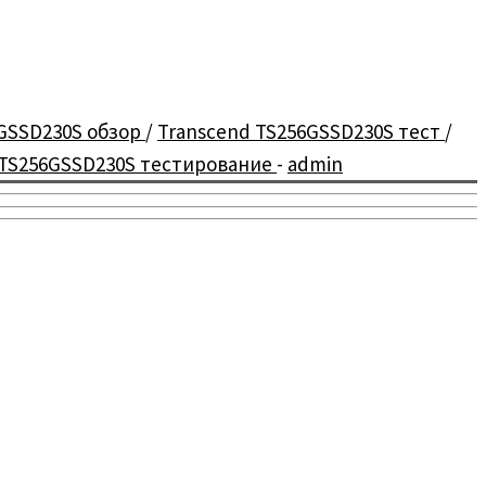
6GSSD230S обзор
/
Transcend TS256GSSD230S тест
/
TS256GSSD230S тестирование
-
admin