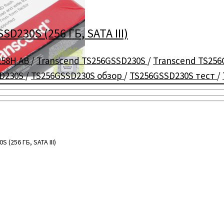
D230S (256 ГБ, SATA III)
258H AB
/
Transcend TS256GSSD230S
/
Transcend TS25
SD230S
/
TS256GSSD230S обзор
/
TS256GSSD230S тест
/
(256 ГБ, SATA III)