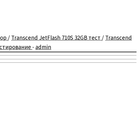
зор
/
Transcend JetFlash 710S 32GB тест
/
Transcend
естирование
-
admin