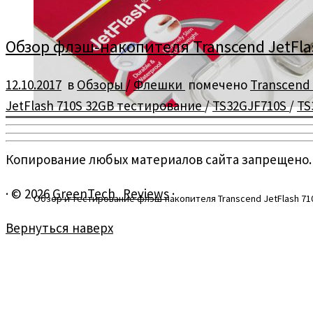
Обзор флэш-накопителя Transcend JetFlash 
12.10.2017
в
Обзоры
/
Флешки
помечено
Transcend 
JetFlash 710S 32GB тестирование
/
TS32GJF710S
/
TS
Копирование любых материалов сайта запрещено.
·
© 2026
GreenTech_Reviews
·
Обзор и тестирование флэш-накопителя Transcend JetFlash 710S
Вернуться наверх