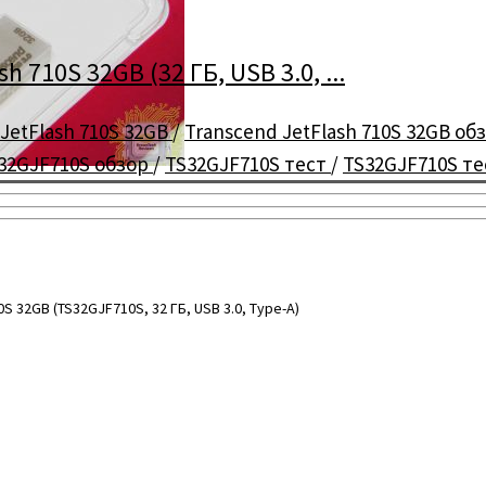
710S 32GB (32 ГБ, USB 3.0, ...
JetFlash 710S 32GB
/
Transcend JetFlash 710S 32GB об
32GJF710S обзор
/
TS32GJF710S тест
/
TS32GJF710S т
 32GB (TS32GJF710S, 32 ГБ, USB 3.0, Type-A)