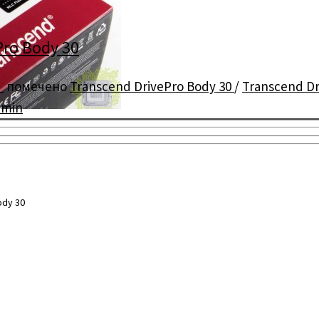
ro Body 30
ы
помечено
Transcend DrivePro Body 30
/
Transcend Dr
dmin
ody 30