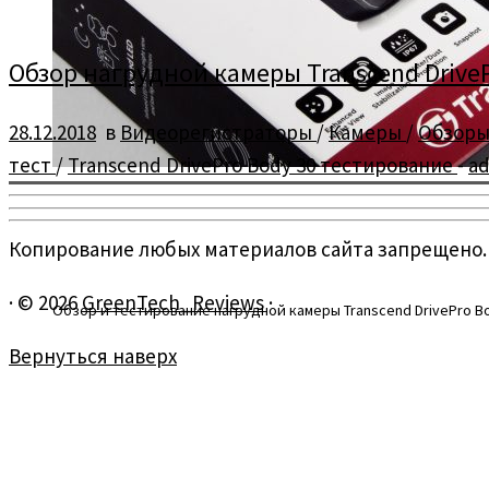
Обзор нагрудной камеры Transcend DriveP
28.12.2018
в
Видеорегистраторы
/
Камеры
/
Обзор
тест
/
Transcend DrivePro Body 30 тестирование
-
a
Копирование любых материалов сайта запрещено.
·
© 2026
GreenTech_Reviews
·
Обзор и тестирование нагрудной камеры Transcend DrivePro B
Вернуться наверх