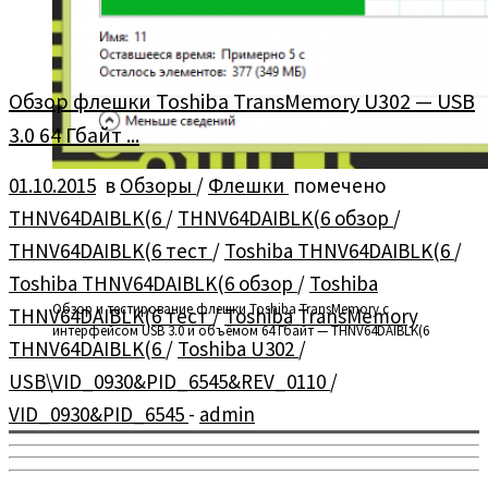
Обзор флешки Toshiba TransMemory U302 — USB
3.0 64 Гбайт ...
01.10.2015
в
Обзоры
/
Флешки
помечено
THNV64DAIBLK(6
/
THNV64DAIBLK(6 обзор
/
THNV64DAIBLK(6 тест
/
Toshiba THNV64DAIBLK(6
/
Toshiba THNV64DAIBLK(6 обзор
/
Toshiba
Обзор и тестирование флешки Toshiba TransMemory с
THNV64DAIBLK(6 тест
/
Toshiba TransMemory
интерфейсом USB 3.0 и объёмом 64 Гбайт — THNV64DAIBLK(6
THNV64DAIBLK(6
/
Toshiba U302
/
USB\VID_0930&PID_6545&REV_0110
/
VID_0930&PID_6545
-
admin