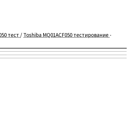
050 тест
/
Toshiba MQ01ACF050 тестирование
-