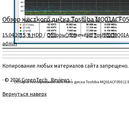
Обзор жёсткого диска Toshiba MQ01ACF050 
15.04.2015
в
HDD
/
Обзоры
помечено
Toshiba MQ01
admin
Копирование любых материалов сайта запрещено.
·
© 2026
GreenTech_Reviews
·
Обзор и тестирование жёсткого диска Toshiba MQ01ACF050 (2.5″
Вернуться наверх