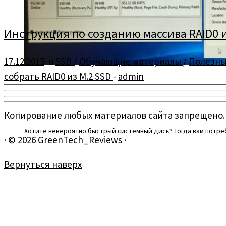
Инструкция по созданию массива RAID0 из 
17.12.2015
в
SSD
/
Обучающие материалы
/
Полезны
собрать RAID0 из M.2 SSD
-
admin
Копирование любых материалов сайта запрещено.
Хотите невероятно быстрый системный диск? Тогда вам потребу
·
© 2026
GreenTech_Reviews
·
Вернуться наверх