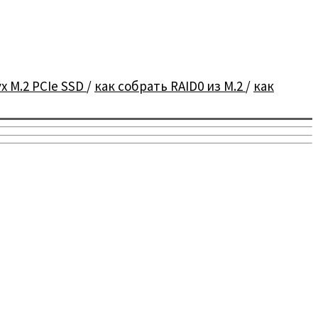
ух M.2 PCIe SSD
/
как собрать RAID0 из M.2
/
как