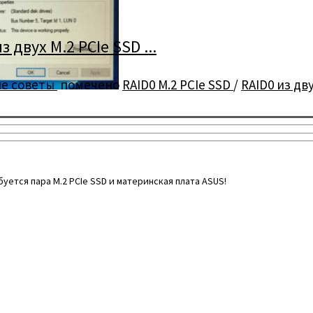
двух M.2 PCIe SSD ...
е советы
помечено
RAID0 M.2 PCIe SSD
/
RAID0 из дв
ется пара M.2 PCIe SSD и материнская плата ASUS!