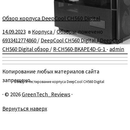
Обзор корпуса DeepCool CH560 Digital
14.09.2023
в
Корпуса
/
Обзоры
помечено
6933412774860
/
DeepCool CH560 Digital
/
DeepCool
CH560 Digital обзор
/
R-CH560-BKAPE4D-G-1
-
admin
Копирование любых материалов сайта
запрещено.
Обзор и тестирование корпуса DeepCool CH560 Digital
·
© 2026
GreenTech_Reviews
·
Вернуться наверх