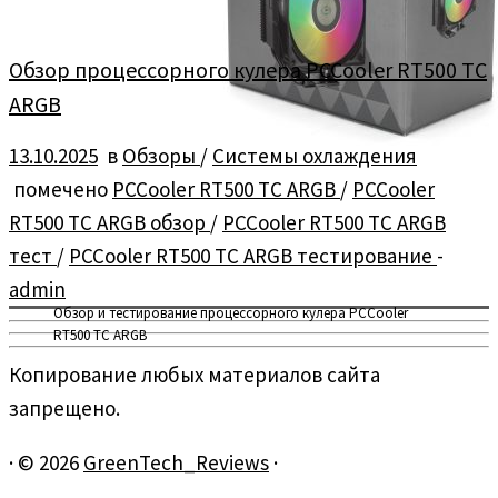
Обзор процессорного кулера PCCooler RT500 TC
ARGB
13.10.2025
в
Обзоры
/
Системы охлаждения
помечено
PCCooler RT500 TC ARGB
/
PCCooler
RT500 TC ARGB обзор
/
PCCooler RT500 TC ARGB
тест
/
PCCooler RT500 TC ARGB тестирование
-
admin
Обзор и тестирование процессорного кулера PCCooler
RT500 TC ARGB
Копирование любых материалов сайта
запрещено.
·
© 2026
GreenTech_Reviews
·