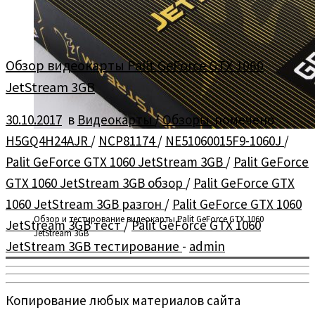
Обзор видеокарты Palit GeForce GTX 1060
JetStream 3GB
30.10.2017
в
Видеокарты
/
Обзоры
помечено
H5GQ4H24AJR
/
NCP81174
/
NE51060015F9-1060J
/
Palit GeForce GTX 1060 JetStream 3GB
/
Palit GeForce
GTX 1060 JetStream 3GB обзор
/
Palit GeForce GTX
1060 JetStream 3GB разгон
/
Palit GeForce GTX 1060
Обзор и тестирование видеокарты Palit GeForce GTX 1060
JetStream 3GB тест
/
Palit GeForce GTX 1060
JetStream 3GB
JetStream 3GB тестирование
-
admin
Копирование любых материалов сайта