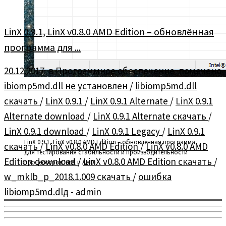
LinX 0.9.1, LinX v0.8.0 AMD Edition – обновлённая
программа для ...
20.12.2017
в
Программное обеспечение
помечено
ibiomp5md.dll не установлен
/
libiomp5md.dll
скачать
/
LinX 0.9.1
/
LinX 0.9.1 Alternate
/
LinX 0.9.1
Alternate download
/
LinX 0.9.1 Alternate скачать
/
LinX 0.9.1 download
/
LinX 0.9.1 Legacy
/
LinX 0.9.1
LinX 0.9.1, LinX v0.8.0 AMD Edition – обновлённая программа
скачать
/
LinX v0.8.0 AMD Edition
/
LinX v0.8.0 AMD
для тестирования стабильности и производительности
Edition download
/
LinX v0.8.0 AMD Edition скачать
/
процессоров Intel и AMD
w_mklb_p_2018.1.009 скачать
/
ошибка
libiomp5md.dlд
-
admin