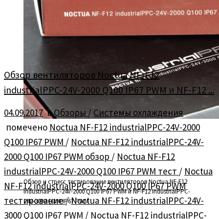
Обзор вентиляторов Noctua NF-F12
industrialPPC-24V-2000 Q100 IP67 PWM и NF-F12 ...
04.09.2017
в
Обзоры
/
Системы охлаждения
помечено
Noctua NF-F12 industrialPPC-24V-2000
Q100 IP67 PWM
/
Noctua NF-F12 industrialPPC-24V-
2000 Q100 IP67 PWM обзор
/
Noctua NF-F12
industrialPPC-24V-2000 Q100 IP67 PWM тест
/
Noctua
Обзор и стресс тестирование вентиляторов Noctua NF-F12
NF-F12 industrialPPC-24V-2000 Q100 IP67 PWM
industrialPPC-24V-2000 Q100 IP67 PWM и NF-F12 industrialPPC-
тестирование
/
Noctua NF-F12 industrialPPC-24V-
24V-3000 Q100 IP67 PWM
3000 Q100 IP67 PWM
/
Noctua NF-F12 industrialPPC-