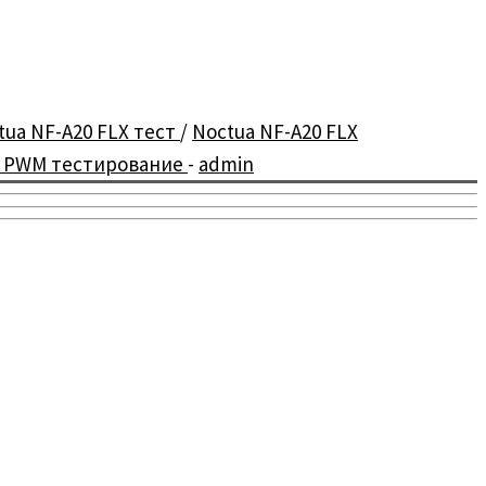
tua NF-A20 FLX тест
/
Noctua NF-A20 FLX
0 PWM тестирование
-
admin