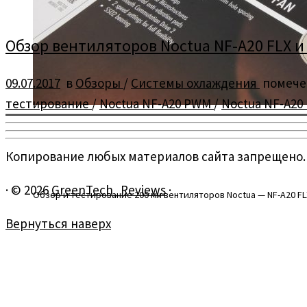
Обзор вентиляторов Noctua NF-A20 FLX и
09.07.2017
в
Обзоры
/
Системы охлаждения
помеч
тестирование
/
Noctua NF-A20 PWM
/
Noctua NF-A20
Копирование любых материалов сайта запрещено.
·
© 2026
GreenTech_Reviews
·
Обзор и тестирование 200 мм вентиляторов Noctua — NF-A20 FL
Вернуться наверх