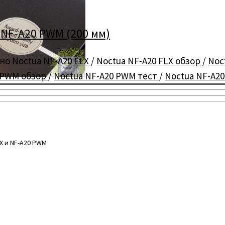
 NF-A20 PWM (200 мм)
ено
Noctua NF-A20 FLX
/
Noctua NF-A20 FLX обзор
/
Noc
 PWM обзор
/
Noctua NF-A20 PWM тест
/
Noctua NF-A2
X и NF-A20 PWM