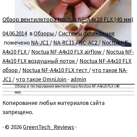
Обзор вентилятора Noctua NF-A4x10 FLX (40 мм)
04.06.2014
в
Обзоры
/
Системы охлаждения
помечено
NA-JC1
/
NA-RC11
/
NC-АC2
/
Noctua NF-
A4x10 FLX
/
Noctua NF-A4x10 FLX airflow
/
Noctua NF-
A4x10 FLX воздушный поток
/
Noctua NF-A4x10 FLX
обзор
/
Noctua NF-A4x10 FLX тест
/
что такое NA-
JC1
/
что такое OmniJoin
-
admin
Обзор и тестирование вентилятора Noctua NF-A4x10 FLX (40
мм).
Копирование любых материалов сайта
запрещено.
·
© 2026
GreenTech_Reviews
·