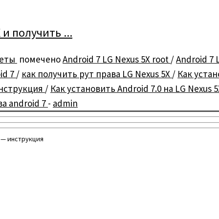
 и получить ...
веты
помечено
Android 7 LG Nexus 5X root
/
Android 7 
id 7
/
как получить рут права LG Nexus 5X
/
Как устан
 инструкция
/
Как установить Android 7.0 на LG Nexus 
ва android 7
-
admin
а — инструкция