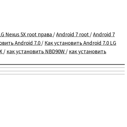
LG Nexus 5X root права
/
Android 7 root
/
Android 7
овить Android 7.0
/
Как установить Android 7.0 LG
5X
/
как установить NBD90W
/
как установить