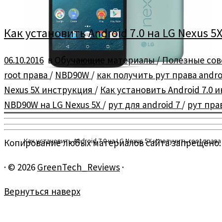
Как установить Android 7.0 на LG Nexus 5X
06.10.2016
в
Обучающие материалы
/
Полезные со
root права
/
NBD90W
/
как получить рут права andro
Nexus 5X инструкция
/
Как установить Android 7.0
NBD90W на LG Nexus 5X
/
рут для android 7
/
рут пра
Как установить Android 7.0 на LG Nexus 5X и получить root прав
Копирование любых материалов сайта запрещено.
·
© 2026
GreenTech_Reviews
·
Вернуться наверх