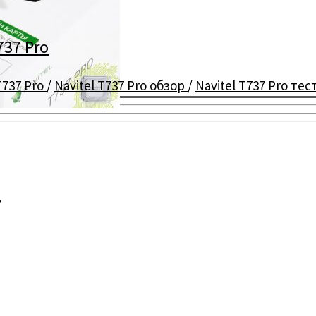
737 Pro
T737 Pro
/
Navitel T737 Pro обзор
/
Navitel T737 Pro тес
o