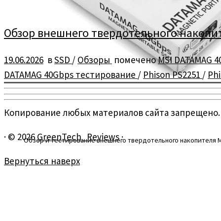
Обзор внешнего твердотельного накопит
19.06.2026
в
SSD
/
Обзоры
помечено
MSI DATAMAG 
DATAMAG 40Gbps тестирование
/
Phison PS2251
/
Phi
Копирование любых материалов сайта запрещено.
·
© 2026
GreenTech_Reviews
·
Обзор и тестирование внешнего твердотельного накопителя M
Вернуться наверх