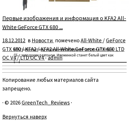
Первые изображения и информация о KFA2 All-
White GeForce GTX 680 ...
18.12.2012
в
Новости
помечено
All-White
/
GeForce
GTX 680
/
KFA2
/
KFA2 All-White GeForce GTX 680 LTD
KFA2 работает над ограниченной версией GeForce GTX 680 4
ГБ с заводским разгоном. Изюминкой станет белый цвет как
OC V4
/
LTD OC V4
-
admin
[…]
Копирование любых материалов сайта
запрещено.
·
© 2026
GreenTech_Reviews
·
Вернуться наверх