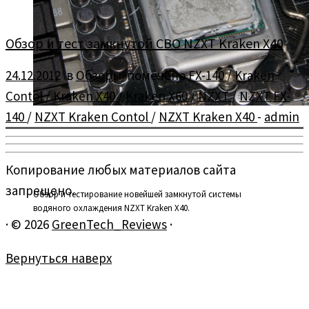
Обзор и тест замкнутой СВО NZXT Kraken X40
24.12.2012
в
Обзоры
помечено
FX-140
/
Kraken
Contol
/
Kraken X40
/
Kraken X60
/
NZXT
/
NZXT FX-
140
/
NZXT Kraken Contol
/
NZXT Kraken X40
-
admin
Копирование любых материалов сайта
запрещено.
Обзор и тестирование новейшей замкнутой системы
водяного охлаждения NZXT Kraken X40.
·
© 2026
GreenTech_Reviews
·
Вернуться наверх