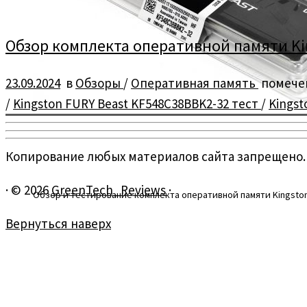
Обзор комплекта оперативной памяти King
23.09.2024
в
Обзоры
/
Оперативная память
помече
/
Kingston FURY Beast KF548C38BBK2-32 тест
/
Kingst
Копирование любых материалов сайта запрещено.
·
© 2026
GreenTech_Reviews
·
Обзор и тестирование комплекта оперативной памяти Kingston
Вернуться наверх