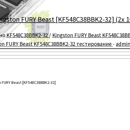
ston FURY Beast [KF548C38BBK2-32] (2x 16 
но
KF548C38BBK2-32
/
Kingston FURY Beast KF548C38B
on FURY Beast KF548C38BBK2-32 тестирование
-
admi
 FURY Beast [KF548C38BBK2-32]