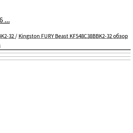
...
BK2-32
/
Kingston FURY Beast KF548C38BBK2-32 обзор
n