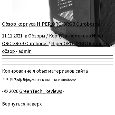
Обзор корпуса HIPER ORO-3RGB Ouroboros
11.11.2021
в
Обзоры
/
Корпуса
помечено
Hiper
ORO-3RGB Ouroboros
/
Hiper ORO-3RGB Ouroboros
обзор
-
admin
Копирование любых материалов сайта
запрещено.
Обзор корпуса HIPER ORO-3RGB Ouroboros
·
© 2026
GreenTech_Reviews
·
Вернуться наверх