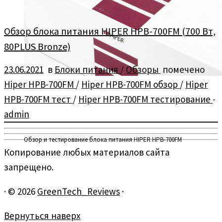
Обзор блока питания HIPER HPB-700FM (700 Вт,
80PLUS Bronze)
23.06.2021
в
Блоки питания
/
Обзоры
помечено
Hiper HPB-700FM
/
Hiper HPB-700FM обзор
/
Hiper
HPB-700FM тест
/
Hiper HPB-700FM тестирование
-
admin
Обзор и тестирование блока питания HIPER HPB-700FM
Копирование любых материалов сайта
запрещено.
·
© 2026
GreenTech_Reviews
·
Вернуться наверх