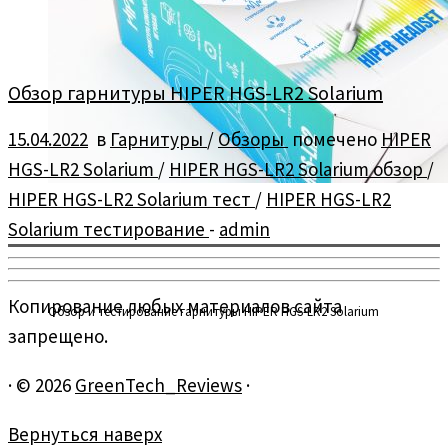
Обзор гарнитуры HIPER HGS-LR2 Solarium
15.04.2022
в
Гарнитуры
/
Обзоры
помечено
HIPER
HGS-LR2 Solarium
/
HIPER HGS-LR2 Solarium обзор
/
HIPER HGS-LR2 Solarium тест
/
HIPER HGS-LR2
Solarium тестирование
-
admin
Копирование любых материалов сайта
Обзор и тестирование гарнитуры HIPER HGS-LR2 Solarium
запрещено.
·
© 2026
GreenTech_Reviews
·
Вернуться наверх