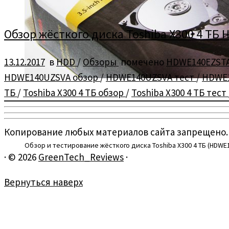
Обзор жёсткого диска Toshiba X300 4 ТБ H
13.12.2017
в
HDD
/
Обзоры
помечено
HDWE140EZST
HDWE140UZSVA обзор
/
HDWE140UZSVA тест
/
HDWE1
ТБ
/
Toshiba X300 4 ТБ обзор
/
Toshiba X300 4 ТБ тест
Копирование любых материалов сайта запрещено.
Обзор и тестирование жёсткого диска Toshiba X300 4 ТБ (HDWE
·
© 2026
GreenTech_Reviews
·
Вернуться наверх