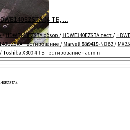
DWE140EZSTA (4 ТБ, ...
A
/
HDWE140EZSTA обзор
/
HDWE140EZSTA тест
/
HDWE
40UZSVA тестирование
/
Marvell 88i9419-NDB2
/
MX25
/
Toshiba X300 4 ТБ тестирование
-
admin
140EZSTA).