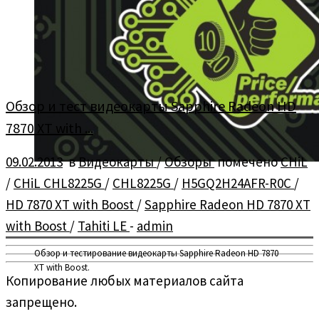
Обзор и тест видеокарты Sapphire Radeon HD
7870 XT with ...
09.02.2013
в
Видеокарты
/
Обзоры
помечено
CHiL
/
CHiL CHL8225G
/
CHL8225G
/
H5GQ2H24AFR-R0C
/
HD 7870 XT with Boost
/
Sapphire Radeon HD 7870 XT
with Boost
/
Tahiti LE
-
admin
Обзор и тестирование видеокарты Sapphire Radeon HD 7870
XT with Boost.
Копирование любых материалов сайта
запрещено.