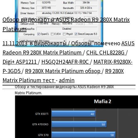
Обзор видеокарты ASUS Radeon R9 280X Matrix
Platinum
11.11.2013
в
Видеокарты
/
Обзоры
помечено
ASUS
Radeon R9 280X Matrix Platinum
/
CHiL CHL8228G
/
Digi+ ASP1211
/
H5GQ2H24AFR-R0C
/
MATRIX-R9280X-
P-3GD5
/
R9 280X Matrix Platinum обзор
/
R9 280X
Matrix Platinum тест
-
admin
Обзор и тестирование видеокарты ASUS Radeon R9 280X
Matrix Platinum.