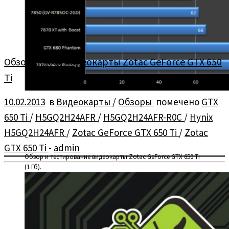
Обзор и тест видеокарты Zotac GeForce GTX 650
Ti
10.02.2013
в
Видеокарты
/
Обзоры
помечено
GTX
650 Ti
/
H5GQ2H24AFR
/
H5GQ2H24AFR-R0C
/
Hynix
H5GQ2H24AFR
/
Zotac GeForce GTX 650 Ti
/
Zotac
GTX 650 Ti
-
admin
Обзор и тестирование видеокарты Zotac GeForce GTX 650 Ti
(1 Гб).