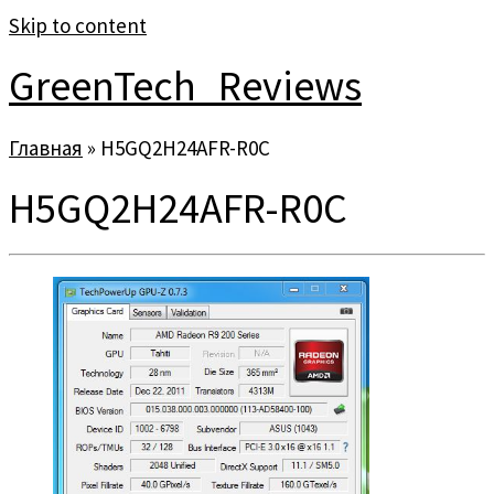
Skip to content
GreenTech_Reviews
Главная
»
H5GQ2H24AFR-R0C
H5GQ2H24AFR-R0C