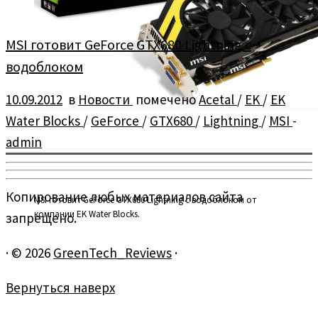
MSI готовит GeForce GTX680 Lightning с
водоблоком
10.09.2012
в
Новости
помечено
Acetal
/
EK
/
EK
Water Blocks
/
GeForce
/
GTX680
/
Lightning
/
MSI
-
admin
Копирование любых материалов сайта
MSI готовит GeForce GTX680 Lightning с водоблоком от
компании EK Water Blocks.
запрещено.
·
© 2026
GreenTech_Reviews
·
Вернуться наверх