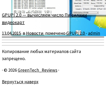
GPUPI 2.0 — вычисляем число Пи силами
видеокарт
13.04.2015
в
Новости
помечено
GPUPI 2.0
-
admin
Копирование любых материалов сайта
запрещено.
·
© 2026
GreenTech_Reviews
·
Вернуться наверх