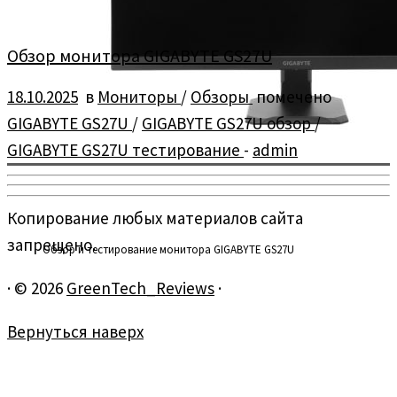
Обзор монитора GIGABYTE GS27U
18.10.2025
в
Мониторы
/
Обзоры
помечено
GIGABYTE GS27U
/
GIGABYTE GS27U обзор
/
GIGABYTE GS27U тестирование
-
admin
Копирование любых материалов сайта
запрещено.
Обзор и тестирование монитора GIGABYTE GS27U
·
© 2026
GreenTech_Reviews
·
Вернуться наверх