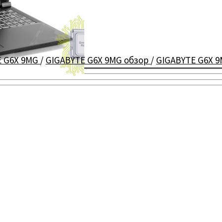
E G6X 9MG
/
GIGABYTE G6X 9MG обзор
/
GIGABYTE G6X 